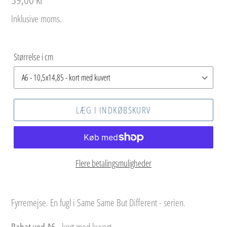
Inklusive moms.
Størrelse i cm
LÆG I INDKØBSKURV
Flere betalingsmuligheder
Lægger
produkt
Fyrremejse.
En fugl i Same Same But Different - serien.
i
Rabat ved A6 -
kort med kuvert