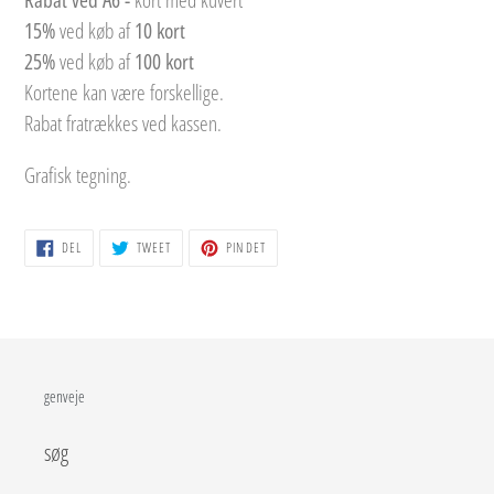
din
15%
ved køb af
10 kort
indkøbskurv
25%
ved køb af
100 kort
Kortene kan være forskellige.
Rabat fratrækkes ved kassen.
Grafisk tegning.
DEL
TWEET
PIN
DEL
TWEET
PIN DET
PÅ
PÅ
PÅ
FACEBOOK
TWITTER
PINTEREST
genveje
søg